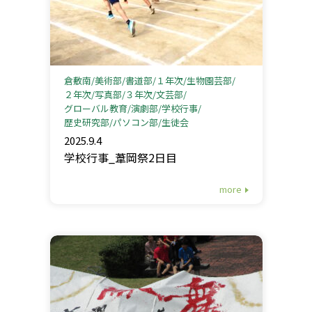
倉敷南
美術部
書道部
１年次
生物園芸部
２年次
写真部
３年次
文芸部
グローバル教育
演劇部
学校行事
歴史研究部
パソコン部
生徒会
2025.9.4
学校行事_葦岡祭2日目
more