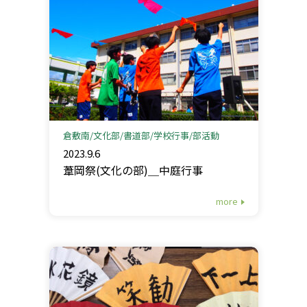
倉敷南
文化部
書道部
学校行事
部活動
2023.9.6
葦岡祭(文化の部)＿中庭行事
more