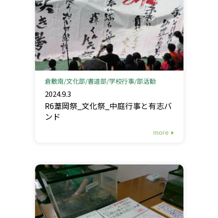
倉敷南
文化部
書道部
学校行事
部活動
2024.9.3
R6葦岡祭_文化祭_中庭行事と有志バ
ンド
more