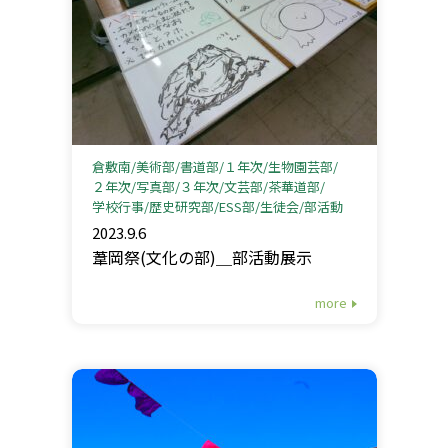
倉敷南
美術部
書道部
１年次
生物園芸部
２年次
写真部
３年次
文芸部
茶華道部
学校行事
歴史研究部
ESS部
生徒会
部活動
2023.9.6
葦岡祭(文化の部)＿部活動展示
more