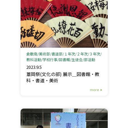
倉敷南
美術部
書道部
１年次
２年次
３年次
教科活動
学校行事
図書館
生徒会
部活動
2023.9.5
葦岡祭(文化の部) 展示＿図書館・教
科・書道・美術
more