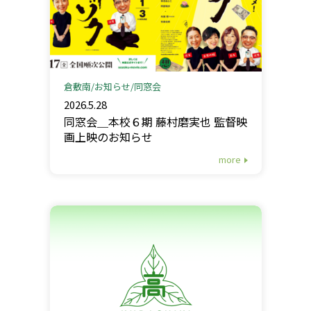
倉敷南
お知らせ
同窓会
2026.5.28
同窓会＿本校６期 藤村磨実也 監督映
画上映のお知らせ
more