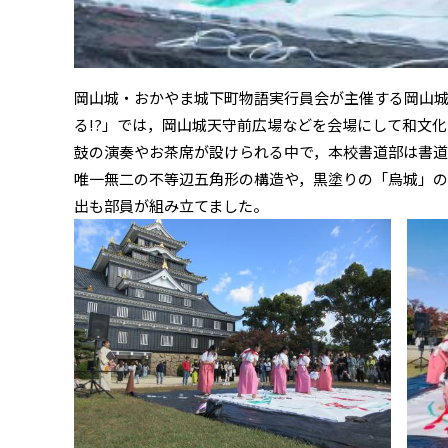
岡山城・おかやま城下町物語実行員会が主催する岡山城和
る!?」では，岡山城天守前広場などを会場にして和文
鼓の演奏やお茶席が設けられる中で，本校書道部は書
唯一無二の不等辺五角形の構造や，黒塗りの「烏城」
出も部員が組み立てました。