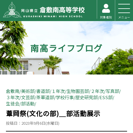
対象者別
メニュー
南高ライフブログ
倉敷南
美術部
書道部
１年次
生物園芸部
２年次
写真部
３年次
文芸部
茶華道部
学校行事
歴史研究部
ESS部
生徒会
部活動
葦岡祭(文化の部)＿部活動展示
投稿日：2023年9月6日(水曜日)