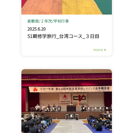
倉敷南
２年次
学校行事
2025.6.20
51期修学旅行_台湾コース_３日目
more