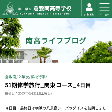
対象者別
メニュー
南高ライフブログ
倉敷南
２年次
学校行事
51期修学旅行_関東コース_4日目
投稿日：2025年6月21日(土曜日)
４日目・最終日は横浜の八景島シーパラダイスを訪問しまし