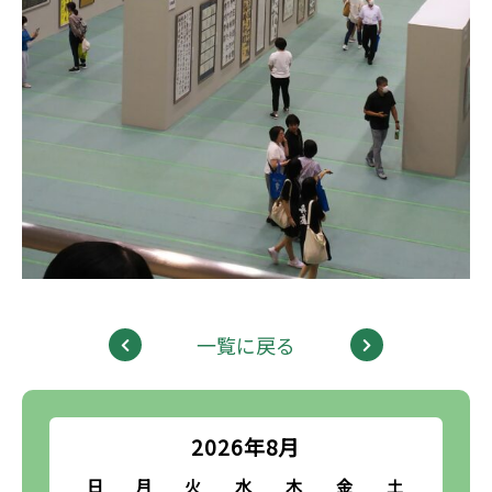
一覧に戻る
2026年8月
日
月
火
水
木
金
土