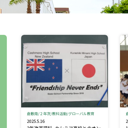
倉敷南
２年次
教科活動
グローバル教育
2025.5.16
2
2年次英語科_カシミア高校とのオン