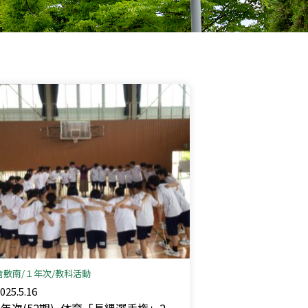
倉敷南
１年次
教科活動
025.5.16
1年次(52期)_体育「長縄選手権」2