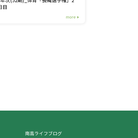
日目
more
ジ
南高ライフブログ