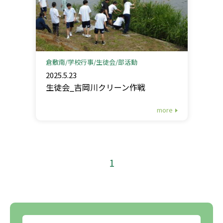
倉敷南
学校行事
生徒会
部活動
2025.5.23
生徒会_吉岡川クリーン作戦
more
1