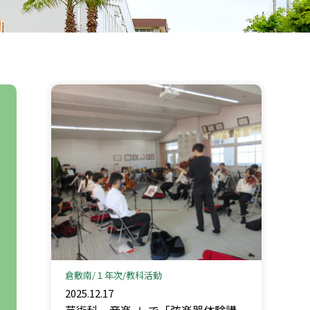
倉敷南
１年次
教科活動
2025.12.17
芸術科＿音楽 Ⅰ で「弦楽器体験講