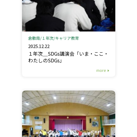
倉敷南
１年次
キャリア教育
2025.12.22
１年次＿SDGs講演会「いま・ここ・
わたしのSDGs」
more