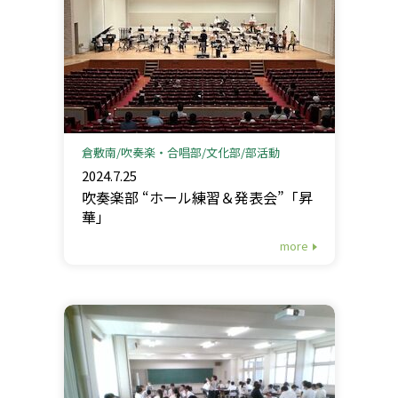
倉敷南
吹奏楽・合唱部
文化部
部活動
2024.7.25
吹奏楽部 “ホール練習＆発表会”「昇
華」
more