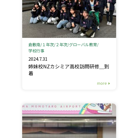
倉敷南
１年次
２年次
グローバル教育
学校行事
2024.7.31
姉妹校NZカシミア高校訪問研修＿到
着
more