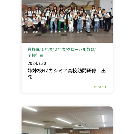
倉敷南
１年次
２年次
グローバル教育
学校行事
2024.7.30
姉妹校NZカシミア高校訪問研修＿出
発
more