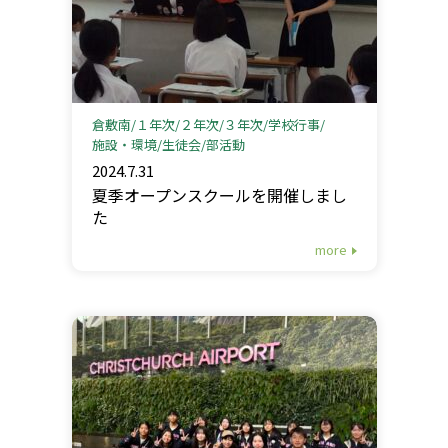
倉敷南
１年次
２年次
３年次
学校行事
施設・環境
生徒会
部活動
2024.7.31
夏季オープンスクールを開催しまし
た
more