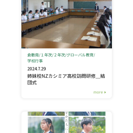
倉敷南
１年次
２年次
グローバル教育
学校行事
2024.7.29
姉妹校NZカシミア高校訪問研修＿結
団式
more