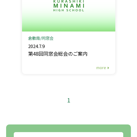
倉敷南
同窓会
2024.7.9
第48回同窓会総会のご案内
more
1