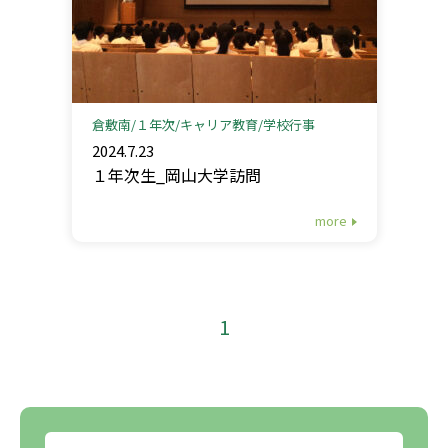
倉敷南
１年次
キャリア教育
学校行事
2024.7.23
１年次生_岡山大学訪問
more
1