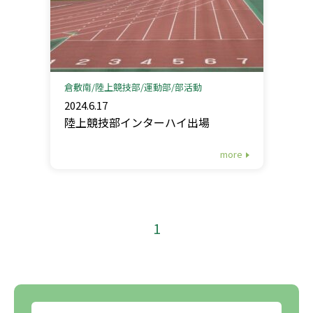
倉敷南
陸上競技部
運動部
部活動
2024.6.17
陸上競技部インターハイ出場
more
1