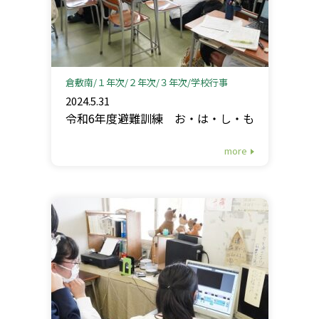
倉敷南
１年次
２年次
３年次
学校行事
2024.5.31
令和6年度避難訓練 お・は・し・も
more