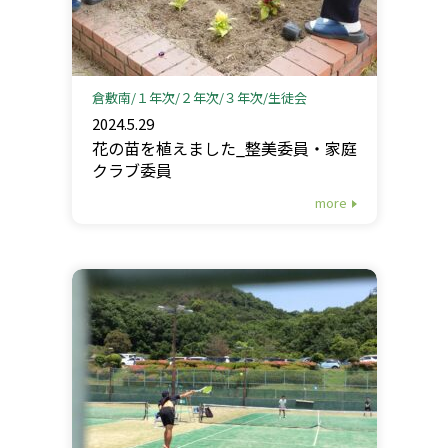
倉敷南
１年次
２年次
３年次
生徒会
2024.5.29
花の苗を植えました_整美委員・家庭
クラブ委員
more