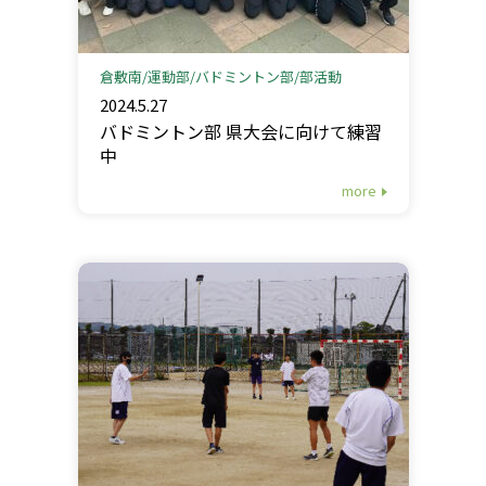
倉敷南
運動部
バドミントン部
部活動
2024.5.27
バドミントン部 県大会に向けて練習
中
more