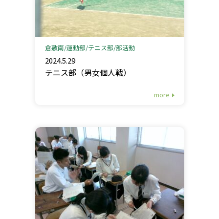
倉敷南
運動部
テニス部
部活動
2024.5.29
テニス部（男女個人戦）
more