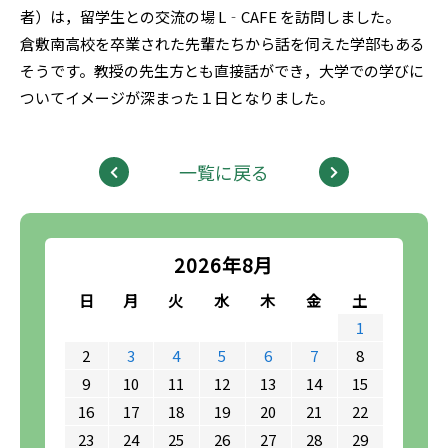
者）は，留学生との交流の場 L‐CAFE を訪問しました。
倉敷南高校を卒業された先輩たちから話を伺えた学部もある
そうです。教授の先生方とも直接話ができ，大学での学びに
ついてイメージが深まった１日となりました。
一覧に戻る
2026年8月
日
月
火
水
木
金
土
1
2
3
4
5
6
7
8
9
10
11
12
13
14
15
16
17
18
19
20
21
22
23
24
25
26
27
28
29