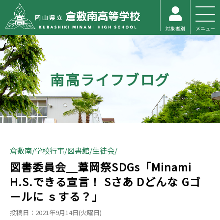
対象者別
メニュー
南高ライフブログ
倉敷南
学校行事
図書館
生徒会
図書委員会＿葦岡祭SDGs「Minami
H.S.できる宣言！ Sさあ Dどんな Gゴ
ールに ｓする？」
投稿日：2021年9月14日(火曜日)