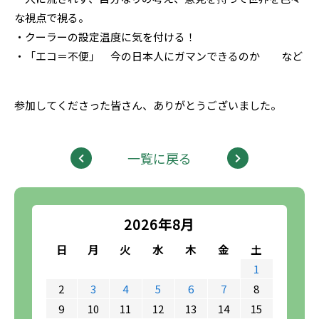
な視点で視る。
・クーラーの設定温度に気を付ける！
・「エコ＝不便」 今の日本人にガマンできるのか など
参加してくださった皆さん、ありがとうございました。
一覧に戻る
2026年8月
日
月
火
水
木
金
土
1
2
3
4
5
6
7
8
9
10
11
12
13
14
15