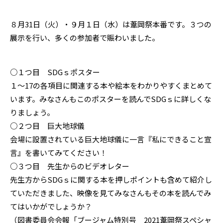
８月31日（火）・９月１日（水）は葦岡祭本番です。３つの
展示を行い、多くの参加者で賑わいました。
○１つ目 SDGｓポスター
１〜17の各項目に関連する本や絵本をわかりやすくまとめて
います。みなさんもこのポスターを読んでSDGｓに詳しくな
りましょう。
○２つ目 巨大地球儀
会場に設置されている巨大地球儀に一言『私にできること宣
言』を書いてみてください！
○３つ目 先生からのビデオレター
先生方からSDGｓに関する本を押しポイントも含めて紹介し
ていただきました、映像を見てみなさんもその本を読んでみ
てはいかがでしょうか？
（図書委員会会報「ブージャム特別号 2021葦岡祭スペシャ