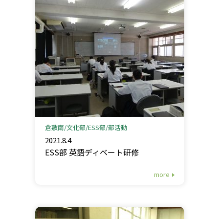
倉敷南
文化部
ESS部
部活動
2021.8.4
ESS部 英語ディベート研修
more