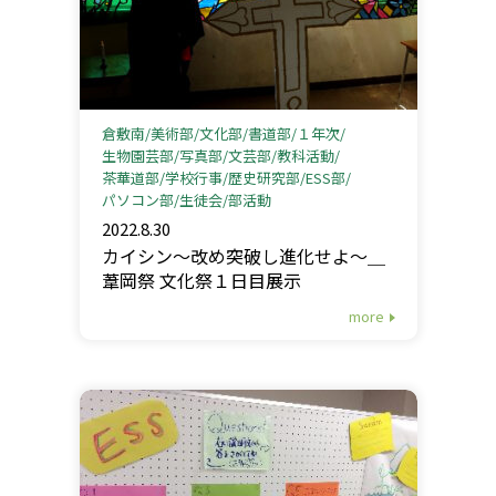
倉敷南
美術部
文化部
書道部
１年次
生物園芸部
写真部
文芸部
教科活動
茶華道部
学校行事
歴史研究部
ESS部
パソコン部
生徒会
部活動
2022.8.30
カイシン〜改め突破し進化せよ〜＿
葦岡祭 文化祭１日目展示
more