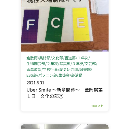
倉敷南
美術部
文化部
書道部
１年次
生物園芸部
２年次
写真部
３年次
文芸部
茶華道部
学校行事
歴史研究部
図書館
ESS部
パソコン部
生徒会
部活動
2021.8.31
Uber Smile 〜新章開幕〜 葦岡祭第
１日 文化の部②
more