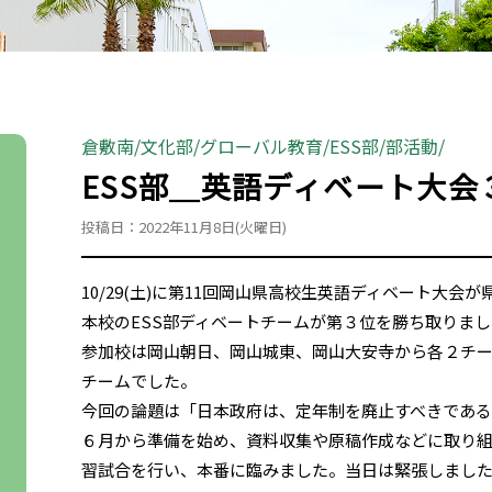
倉敷南
文化部
グローバル教育
ESS部
部活動
ESS部＿英語ディベート大会
投稿日：2022年11月8日(火曜日)
10/29(土)に第11回岡山県高校生英語ディベート大
本校のESS部ディベートチームが第３位を勝ち取りま
参加校は岡山朝日、岡山城東、岡山大安寺から各２チ
チームでした。
今回の論題は「日本政府は、定年制を廃止すべきであ
６月から準備を始め、資料収集や原稿作成などに取り
習試合を行い、本番に臨みました。当日は緊張しまし