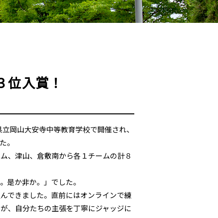
３位入賞！
会が県立岡山大安寺中等教育学校で開催され、
した。
ーム、津山、倉敷南から各１チームの計８
る。是か非か。」でした。
組んできました。直前にはオンラインで練
たが、自分たちの主張を丁寧にジャッジに