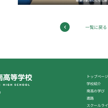
最後は顧問とともに振
一覧に戻る
トップペー
学校紹介
南高の学び
0
進路
スクールラ