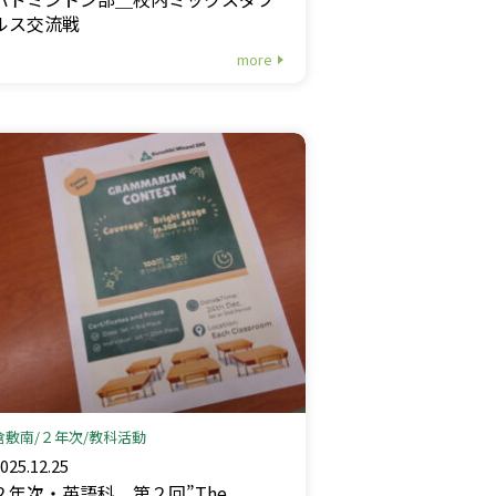
ルス交流戦
more
倉敷南
２年次
教科活動
025.12.25
２年次・英語科＿第２回”The