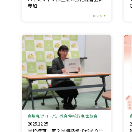
参加
more
倉敷南
グローバル教育
学校行事
生徒会
2025.12.25
2
学校行事＿第２学期終業式がありま