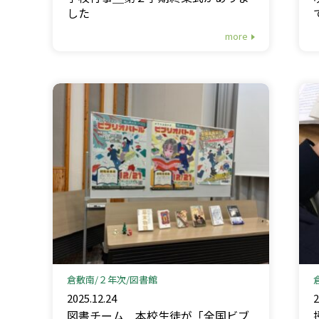
した
more
倉敷南
２年次
図書館
2025.12.24
2
図書チーム＿本校生徒が「全国ビブ