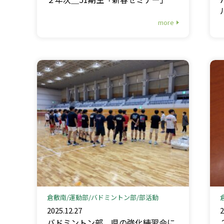
more
倉敷南
運動部
バドミントン部
部活動
2025.12.27
2
バドミントン部＿県の強化練習会に