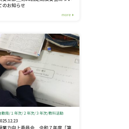
てのお知らせ
more
倉敷南
１年次
２年次
３年次
教科活動
025.12.23
授業力向上委員会＿令和７年度「第