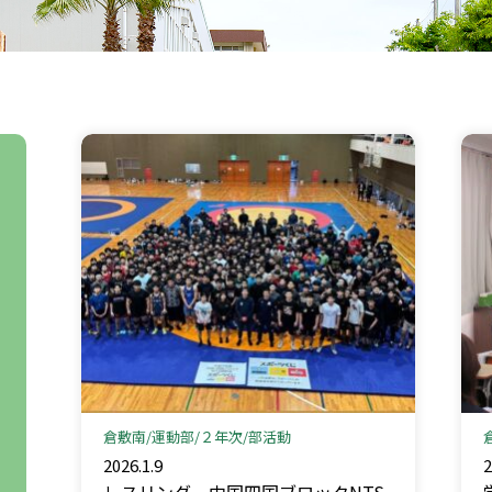
倉敷南
運動部
２年次
部活動
2026.1.9
2
レスリング＿中国四国ブロックNTS