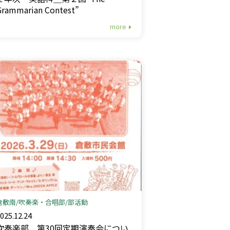
Grammarian Contest”
more
倉敷南
吹奏楽・合唱部
部活動
025.12.24
吹奏楽部＿第30回定期演奏会につい