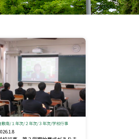
倉敷南
１年次
２年次
３年次
学校行事
026.1.8
学校行事＿第３学期始業式がありま