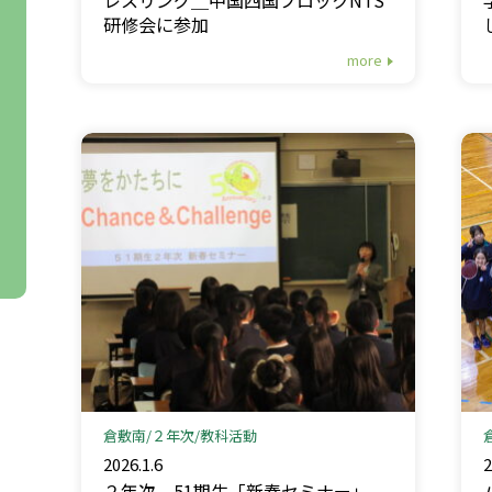
研修会に参加
more
倉敷南
２年次
教科活動
2026.1.6
2
２年次＿51期生「新春セミナー」