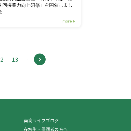
２回授業力向上研修」を開催しまし
た
more
...
12
13
ジ
南高ライフブログ
在校生・保護者の方へ