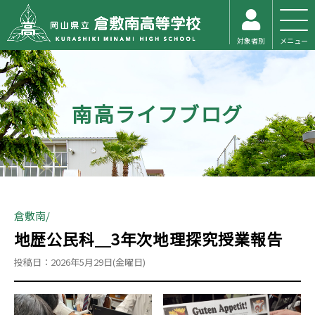
対象者別
メニュー
南高ライフブログ
倉敷南
地歴公民科＿3年次地理探究授業報告
投稿日：2026年5月29日(金曜日)