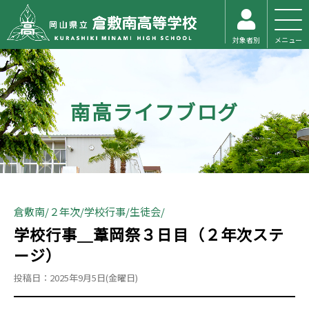
対象者別
メニュー
南高ライフブログ
倉敷南
２年次
学校行事
生徒会
学校行事＿葦岡祭３日目（２年次ステ
ージ）
投稿日：2025年9月5日(金曜日)