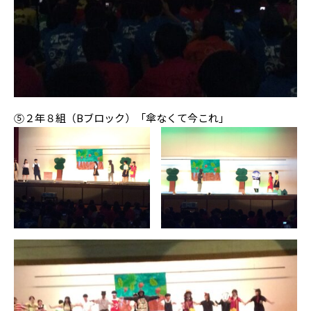
⑤２年８組（Bブロック）「傘なくて今これ」