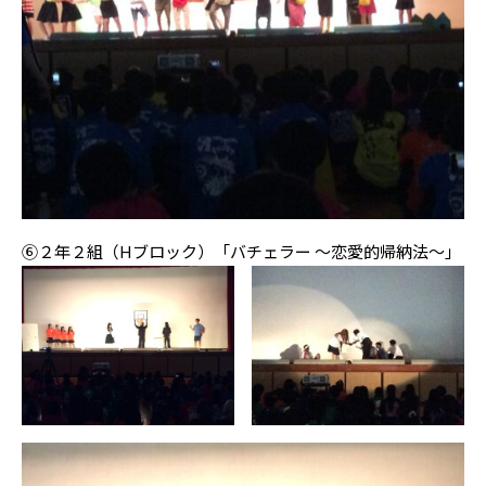
⑥２年２組（Hブロック）「バチェラー 〜恋愛的帰納法〜」