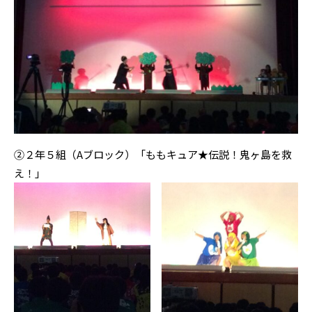
②２年５組（Aブロック）「ももキュア★伝説！鬼ヶ島を救
え！」