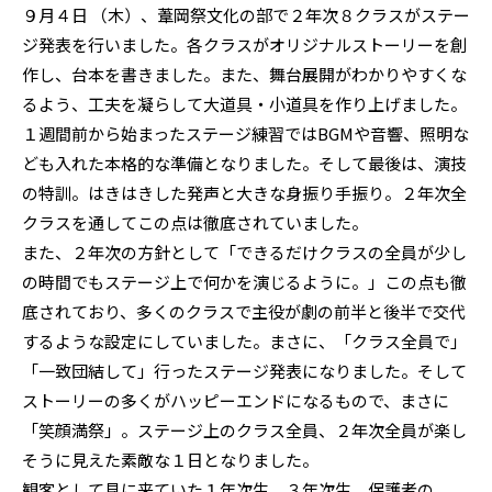
９月４日 （木）、葦岡祭文化の部で２年次８クラスがステー
ジ発表を行いました。各クラスがオリジナルストーリーを創
作し、台本を書きました。また、舞台展開がわかりやすくな
るよう、工夫を凝らして大道具・小道具を作り上げました。
１週間前から始まったステージ練習ではBGMや音響、照明な
ども入れた本格的な準備となりました。そして最後は、演技
の特訓。はきはきした発声と大きな身振り手振り。２年次全
クラスを通してこの点は徹底されていました。
また、２年次の方針として「できるだけクラスの全員が少し
の時間でもステージ上で何かを演じるように。」この点も徹
底されており、多くのクラスで主役が劇の前半と後半で交代
するような設定にしていました。まさに、「クラス全員で」
「一致団結して」行ったステージ発表になりました。そして
ストーリーの多くがハッピーエンドになるもので、まさに
「笑顔満祭」。ステージ上のクラス全員、２年次全員が楽し
そうに見えた素敵な１日となりました。
観客として見に来ていた１年次生、３年次生、保護者の