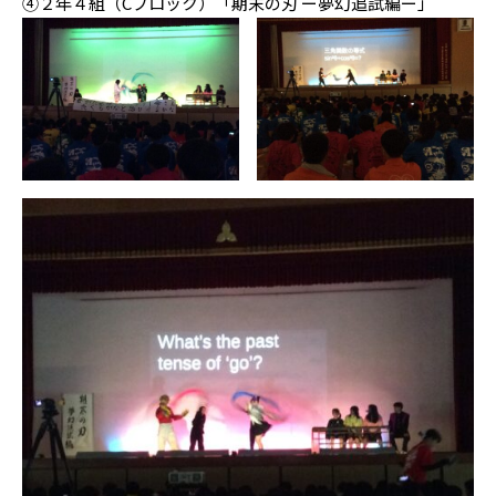
④２年４組（Cブロック）「期末の刃 ー夢幻追試編ー」