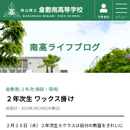
対象者別
メニュー
南高ライフブログ
倉敷南
２年次
施設・環境
２年次生 ワックス掛け
投稿日：2024年2月29日(木曜日)
２月２８日（水）２年次生８クラスは自分の教室をきれいに