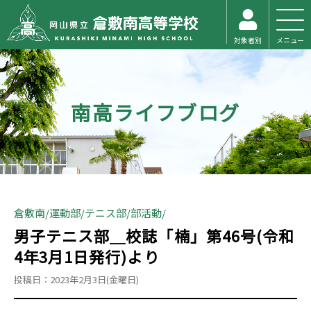
対象者別
メニュー
南高ライフブログ
倉敷南
運動部
テニス部
部活動
男子テニス部＿校誌「楠」第46号(令和
4年3月1日発行)より
投稿日：2023年2月3日(金曜日)