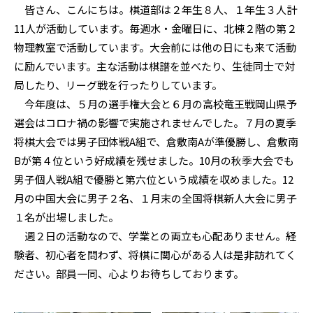
皆さん、こんにちは。棋道部は２年生８人、１年生３人計
11人が活動しています。毎週水・金曜日に、北棟２階の第２
物理教室で活動しています。大会前には他の日にも来て活動
に励んでいます。主な活動は棋譜を並べたり、生徒同士で対
局したり、リーグ戦を行ったりしています。
今年度は、５月の選手権大会と６月の高校竜王戦岡山県予
選会はコロナ禍の影響で実施されませんでした。７月の夏季
将棋大会では男子団体戦A組で、倉敷南Aが準優勝し、倉敷南
Bが第４位という好成績を残せました。10月の秋季大会でも
男子個人戦A組で優勝と第六位という成績を収めました。12
月の中国大会に男子２名、１月末の全国将棋新人大会に男子
１名が出場しました。
週２日の活動なので、学業との両立も心配ありません。経
験者、初心者を問わず、将棋に関心がある人は是非訪れてく
ださい。部員一同、心よりお待ちしております。