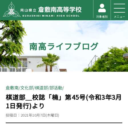
対象者別
メニュー
南高ライフブログ
倉敷南
文化部
棋道部
部活動
棋道部＿校誌「楠」第45号(令和3年3月
1日発行)より
投稿日：2021年10月7日(木曜日)