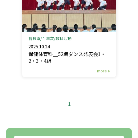
倉敷南
１年次
教科活動
2025.10.24
保健体育科＿52期ダンス発表会1・
2・3・4組
more
1