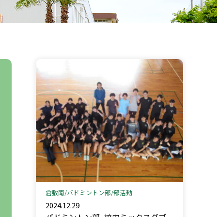
倉敷南
バドミントン部
部活動
2024.12.29
バドミントン部_校内ミックスダブ