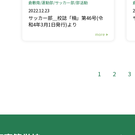
倉敷南
運動部
サッカー部
部活動
2022.12.23
2
サッカー部＿校誌「楠」第46号(令
和4年3月1日発行)より
more
1
2
3