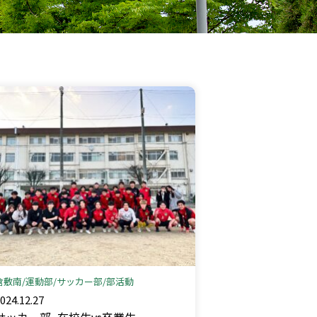
倉敷南
運動部
サッカー部
部活動
024.12.27
サッカー部_在校生vs卒業生