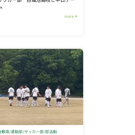
ム
more
倉敷南
運動部
サッカー部
部活動