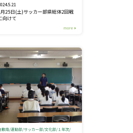
024.5.21
5月25日(土)サッカー部県総体2回戦
に向けて
more
倉敷南
運動部
サッカー部
文化部
１年次