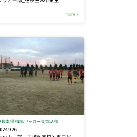
more
倉敷南
運動部
サッカー部
部活動
024.9.26
サッカー部 古城池高校と平日ゲー