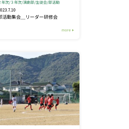
２年次
３年次
演劇部
生徒会
部活動
023.7.10
部活動集会＿リーダー研修会
more