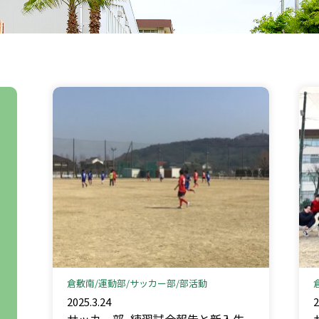
倉敷南
運動部
サッカー部
部活動
2025.3.24
2
サッカー部_練習試合報告と新入生