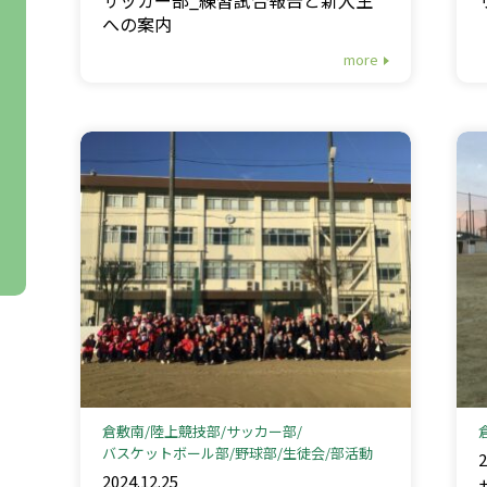
への案内
more
倉敷南
陸上競技部
サッカー部
バスケットボール部
野球部
生徒会
部活動
2
2024.12.25