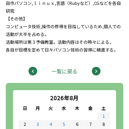
自作パソコン,ｌｉｎｕｘ,言語（Rubyなど）,CGなどを各自
研究
【その他】
コンピュータ技術,操作の修得を目指しているため,個人での
活動が大半を占める。
活動場所は第３予備教室。活動内容はその時々による。
各自が目標を定めて日々パソコン技術の習得に精進する。
一覧に戻る
2026年8月
日
月
火
水
木
金
土
1
2
3
4
5
6
7
8