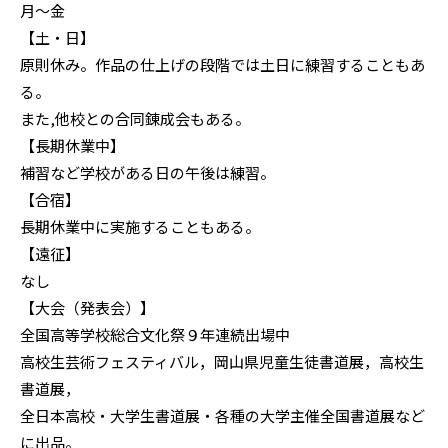
月～金
【土・日】
原則休み。作品の仕上げの段階では土日に練習することもあ
る。
また,他校との合同錬成会もある。
【長期休業中】
補習など学校がある日の午後は練習。
【合宿】
長期休業中に実施することもある。
【遠征】
なし
【大会（発表会）】
全国高等学校総合文化祭９年連続出場中
高校生芸術フェスティバル，岡山県児童生徒書道展，高校生
書道展，
全日本高校・大学生書道展・各種の大学主催全国書道展など
に出品。