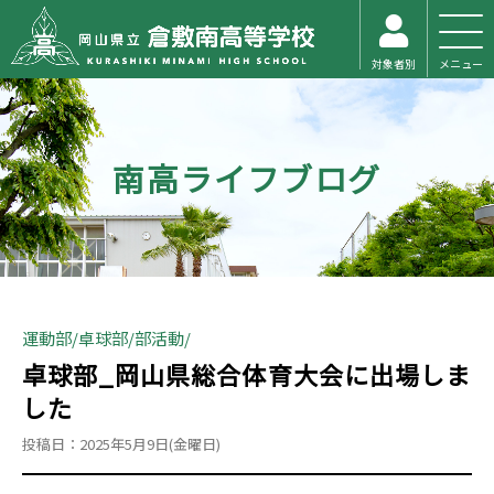
対象者別
メニュー
南高ライフブログ
運動部
卓球部
部活動
卓球部_岡山県総合体育大会に出場しま
した
投稿日：2025年5月9日(金曜日)