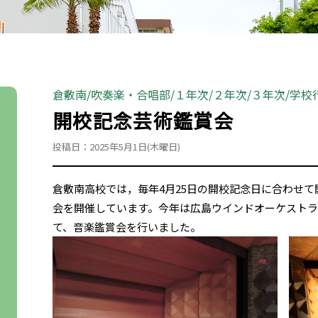
倉敷南
吹奏楽・合唱部
１年次
２年次
３年次
学校
開校記念芸術鑑賞会
投稿日：2025年5月1日(木曜日)
倉敷南高校では，毎年4月25日の開校記念日に合わせ
会を開催しています。今年は広島ウインドオーケスト
て、音楽鑑賞会を行いました。