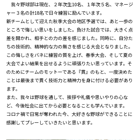
我々野球部は現在、２年次生10名、１年次５名、マネージ
ャー３名の計18名で日々練習に励んでいます。
新チームとして迎えた秋季大会の地区予選では、あと一歩の
ところで悔しい思いをしました。負けた試合では、大きく点
差を開かれ、相手との力の差を感じました。同時に、自分た
ちの技術的、精神的な力の無さを感じる大会となりました。
この悔しさをバネに練習の質を上げ、春季大会、そして夏の
大会でよい結果を出せるように頑張りたい思っています。そ
のためにチームのモットーである『貫』のもと、一度決めた
ことは最後まで貫く技術力と精神力を身に付ける必要があり
ます。
また、我々は野球を通して、挨拶や礼儀や思いやりの心な
ど、今後社会に出てから必要となることも学んでいます。
コロナ禍で日常が奪われた今、大好きな野球ができることに
感謝してプレーしていきたいと思います。