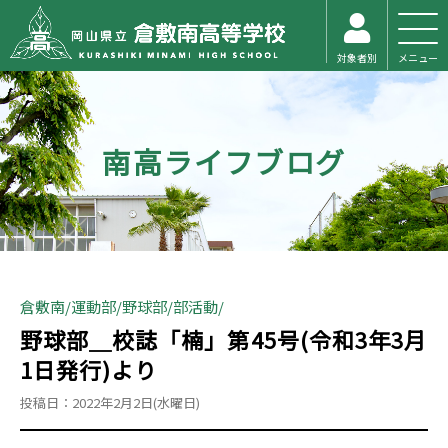
対象者別
メニュー
南高ライフブログ
倉敷南
運動部
野球部
部活動
野球部＿校誌「楠」第45号(令和3年3月
1日発行)より
投稿日：2022年2月2日(水曜日)