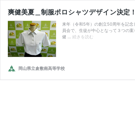
爽健美夏＿制服ポロシャツデザイン決定
来年（令和5年）の創立50周年を記
員会で、生徒が中心となって３つの案
爽
健 …
続きを読む
健
美
夏
＿
制
岡山県立倉敷南高等学校
服
ポ
ロ
シ
ャ
ツ
デ
ザ
イ
ン